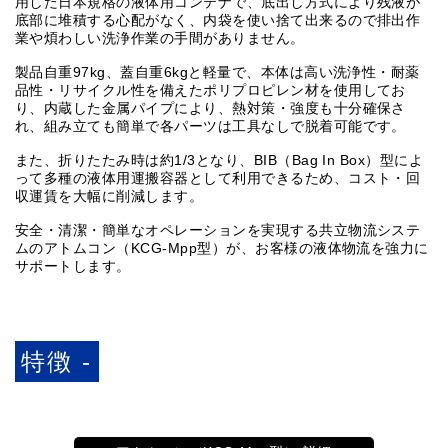
用した日本規格の液体用コンテナで、底出し方式により残液が
底部に堆積する心配がなく、内袋を使い捨て出来るので排出作
業や煩わしい洗浄作業の手間がありません。
製品自重97kg、蓋自重6kgと軽量で、本体は高い洗浄性・耐薬
品性・リサイクル性を備えたポリプロピレン材を使用してお
り、内蔵した金属パイプにより、熱対策・強度も十分確保さ
れ、組み立ても簡単で各パーツは工具なしで脱着可能です。
また、折りたたみ時は約1/3となり、BIB（Bag In Box）型によ
って多種の液体用運搬容器として利用できるため、コスト・回
収運賃を大幅に削減します。
安全・清潔・簡単なオペレーションを実現する共立物流システ
ムのアトムコン（KCG-Mpp型）が、お客様の液体物流を強力に
サポートします。
特徴 -