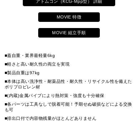
アトムコン（KCG-Mpp型） 詳細
MOVIE 特徴
MOVIE 組立手順
■蓋自重・業界最軽量6kg
■軽さと高い耐久性の両立を実現
■製品自重は97kg
■本体は高い洗浄性・耐薬品性・耐久性・リサイクル性を備えた
ポリプロピレン材
■(内蔵)金属パイプにより熱対策・強度も十分確保
■各パーツは工具なしで脱着可能！予期せぬ破損などによる交換
も可
■排出口付で内容物残量がほとんどありません