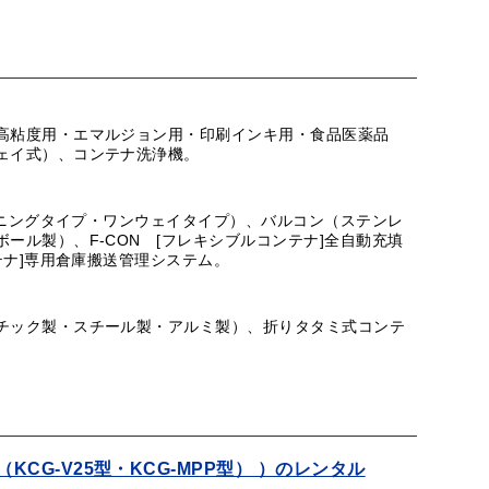
高粘度用・エマルジョン用・印刷インキ用・食品医薬品
ェイ式）、コンテナ洗浄機。
ランニングタイプ・ワンウェイタイプ）、バルコン（ステンレ
ール製）、F-CON [フレキシブルコンテナ]全自動充填
テナ]専用倉庫搬送管理システム。
チック製・スチール製・アルミ製）、折りタタミ式コンテ
CG-V25型・KCG-MPP型） ）のレンタル